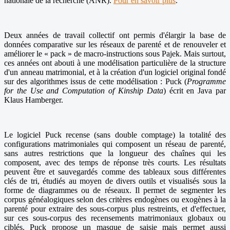
nationale de la recherche (ANR).
Pour en savoir plus
.
Deux années de travail collectif ont permis d'élargir la base de
données comparative sur les réseaux de parenté et de renouveler et
améliorer le « pack » de macro-instructions sous Pajek. Mais surtout,
ces années ont abouti à une modélisation particulière de la structure
d'un anneau matrimonial, et à la création d'un logiciel original fondé
sur des algorithmes issus de cette modélisation : Puck (
Programme
for the Use and Computation of Kinship Data
) écrit en Java par
Klaus Hamberger.
Le logiciel Puck recense (sans double comptage) la totalité des
configurations matrimoniales qui composent un réseau de parenté,
sans autres restrictions que la longueur des chaînes qui les
composent, avec des temps de réponse très courts. Les résultats
peuvent être et sauvegardés comme des tableaux sous différentes
clés de tri, étudiés au moyen de divers outils et visualisés sous la
forme de diagrammes ou de réseaux. Il permet de segmenter les
corpus généalogiques selon des critères endogènes ou exogènes à la
parenté pour extraire des sous-corpus plus restreints, et d'effectuer,
sur ces sous-corpus des recensements matrimoniaux globaux ou
ciblés. Puck propose un masque de saisie mais permet aussi