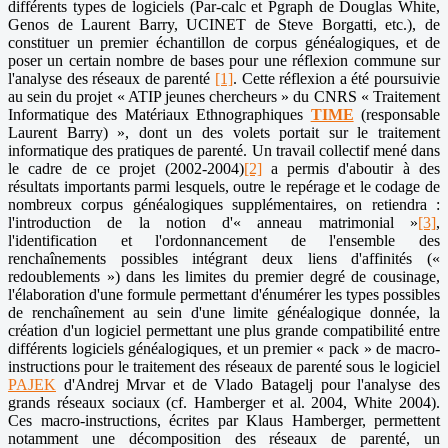
différents types de logiciels (Par-calc et Pgraph de Douglas White,
Genos de Laurent Barry, UCINET de Steve Borgatti, etc.), de
constituer un premier échantillon de corpus généalogiques, et de
poser un certain nombre de bases pour une réflexion commune sur
l'analyse des réseaux de parenté
[1]
. Cette réflexion a été poursuivie
au sein du projet « ATIP jeunes chercheurs » du CNRS « Traitement
Informatique des Matériaux Ethnographiques
TIME
(responsable
Laurent Barry) », dont un des volets portait sur le traitement
informatique des pratiques de parenté. Un travail collectif mené dans
le cadre de ce projet (2002-2004)
[2]
a permis d'aboutir à des
résultats importants parmi lesquels, outre le repérage et le codage de
nombreux corpus généalogiques supplémentaires, on retiendra :
l'introduction de la notion d'« anneau matrimonial »
[3]
,
l'identification et l'ordonnancement de l'ensemble des
renchaînements possibles intégrant deux liens d'affinités («
redoublements ») dans les limites du premier degré de cousinage,
l'élaboration d'une formule permettant d'énumérer les types possibles
de renchaînement au sein d'une limite généalogique donnée, la
création d'un logiciel permettant une plus grande compatibilité entre
différents logiciels généalogiques, et un premier « pack » de macro-
instructions pour le traitement des réseaux de parenté sous le logiciel
PAJEK
d'Andrej Mrvar et de Vlado Batagelj pour l'analyse des
grands réseaux sociaux (cf. Hamberger et al. 2004, White 2004).
Ces macro-instructions, écrites par Klaus Hamberger, permettent
notamment une décomposition des réseaux de parenté, un