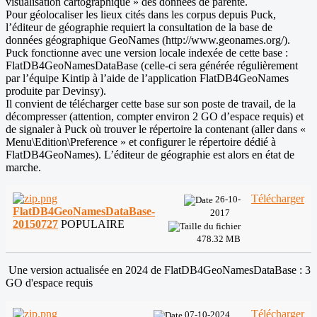
visualisation cartographique » des données de parenté.
Pour géolocaliser les lieux cités dans les corpus depuis Puck,
l’éditeur de géographie requiert la consultation de la base de
données géographique GeoNames (http://www.geonames.org/).
Puck fonctionne avec une version locale indexée de cette base :
FlatDB4GeoNamesDataBase (celle-ci sera générée régulièrement
par l’équipe Kintip à l’aide de l’application FlatDB4GeoNames
produite par Devinsy).
Il convient de télécharger cette base sur son poste de travail, de la
décompresser (attention, compter environ 2 GO d’espace requis) et
de signaler à Puck où trouver le répertoire la contenant (aller dans «
Menu\Edition\Preference » et configurer le répertoire dédié à
FlatDB4GeoNames). L’éditeur de géographie est alors en état de
marche.
Télécharger
26-10-
FlatDB4GeoNamesDataBase-
2017
20150727
POPULAIRE
478.32 MB
Une version actualisée en 2024 de FlatDB4GeoNamesDataBase : 3
GO d'espace requis
Télécharger
07-10-2024