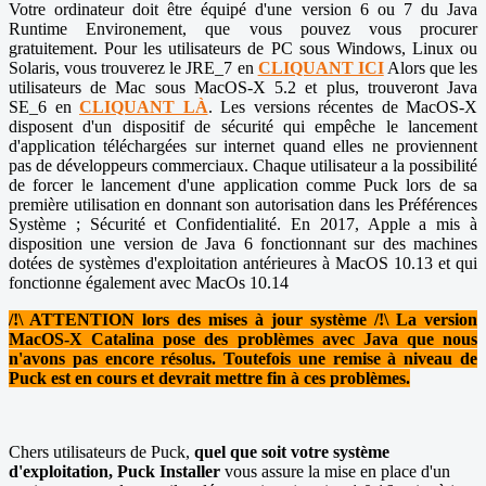
Votre ordinateur doit être équipé d'une version 6 ou 7 du Java
Runtime Environement, que vous pouvez vous procurer
gratuitement. Pour les utilisateurs de PC sous Windows, Linux ou
Solaris, vous trouverez le JRE_7 en
CLIQUANT ICI
Alors que les
utilisateurs de Mac sous MacOS-X 5.2 et plus, trouveront Java
SE_6 en
CLIQUANT LÀ
. Les versions récentes de MacOS-X
disposent d'un dispositif de sécurité qui empêche le lancement
d'application téléchargées sur internet quand elles ne proviennent
pas de développeurs commerciaux. Chaque utilisateur a la possibilité
de forcer le lancement d'une application comme Puck lors de sa
première utilisation en donnant son autorisation dans les Préférences
Système ; Sécurité et Confidentialité. En 2017, Apple a mis à
disposition une version de Java 6 fonctionnant sur des machines
dotées de systèmes d'exploitation antérieures à MacOS 10.13 et qui
fonctionne également avec MacOs 10.14
/!\ ATTENTION lors des mises à jour système /!\ La version
MacOS-X Catalina pose des problèmes avec Java que nous
n'avons pas encore résolus. Toutefois une remise à niveau de
Puck est en cours et devrait mettre fin à ces problèmes.
Chers utilisateurs de Puck,
quel que soit votre système
d'exploitation,
Puck Installer
vous assure la mise en place d'un