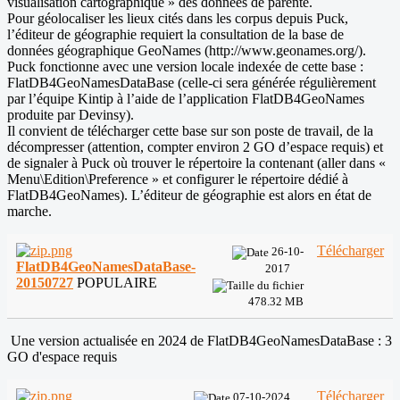
visualisation cartographique » des données de parenté.
Pour géolocaliser les lieux cités dans les corpus depuis Puck,
l’éditeur de géographie requiert la consultation de la base de
données géographique GeoNames (http://www.geonames.org/).
Puck fonctionne avec une version locale indexée de cette base :
FlatDB4GeoNamesDataBase (celle-ci sera générée régulièrement
par l’équipe Kintip à l’aide de l’application FlatDB4GeoNames
produite par Devinsy).
Il convient de télécharger cette base sur son poste de travail, de la
décompresser (attention, compter environ 2 GO d’espace requis) et
de signaler à Puck où trouver le répertoire la contenant (aller dans «
Menu\Edition\Preference » et configurer le répertoire dédié à
FlatDB4GeoNames). L’éditeur de géographie est alors en état de
marche.
Télécharger
26-10-
FlatDB4GeoNamesDataBase-
2017
20150727
POPULAIRE
478.32 MB
Une version actualisée en 2024 de FlatDB4GeoNamesDataBase : 3
GO d'espace requis
Télécharger
07-10-2024