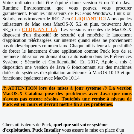
Votre ordinateur doit être équipé d'une version 6 ou 7 du Java
Runtime Environement, que vous pouvez vous procurer
gratuitement. Pour les utilisateurs de PC sous Windows, Linux ou
Solaris, vous trouverez le JRE_7 en
CLIQUANT ICI
Alors que les
utilisateurs de Mac sous MacOS-X 5.2 et plus, trouveront Java
SE_6 en
CLIQUANT LÀ
. Les versions récentes de MacOS-X
disposent d'un dispositif de sécurité qui empêche le lancement
d'application téléchargées sur internet quand elles ne proviennent
pas de développeurs commerciaux. Chaque utilisateur a la possibilité
de forcer le lancement d'une application comme Puck lors de sa
première utilisation en donnant son autorisation dans les Préférences
Système ; Sécurité et Confidentialité. En 2017, Apple a mis à
disposition une version de Java 6 fonctionnant sur des machines
dotées de systèmes d'exploitation antérieures à MacOS 10.13 et qui
fonctionne également avec MacOs 10.14
/!\ ATTENTION lors des mises à jour système /!\ La version
MacOS-X Catalina pose des problèmes avec Java que nous
n'avons pas encore résolus. Toutefois une remise à niveau de
Puck est en cours et devrait mettre fin à ces problèmes.
Chers utilisateurs de Puck,
quel que soit votre système
d'exploitation,
Puck Installer
vous assure la mise en place d'un